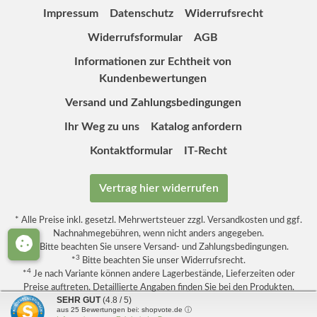
Impressum
Datenschutz
Widerrufsrecht
Widerrufsformular
AGB
Informationen zur Echtheit von
Kundenbewertungen
Versand und Zahlungsbedingungen
Ihr Weg zu uns
Katalog anfordern
Kontaktformular
IT-Recht
Vertrag hier widerrufen
* Alle Preise inkl. gesetzl. Mehrwertsteuer zzgl.
Versandkosten
und ggf.
Nachnahmegebühren, wenn nicht anders angegeben.
2
*
Bitte beachten Sie unsere
Versand- und Zahlungsbedingungen.
3
*
Bitte beachten Sie unser
Widerrufsrecht
.
4
*
Je nach Variante können andere Lagerbestände, Lieferzeiten oder
Preise auftreten. Detaillierte Angaben finden Sie bei den Produkten.
SEHR GUT
(4.8 / 5)
aus
25
Bewertungen bei: shopvote.de ⓘ
© Copyright 2026
insektenhotels.de