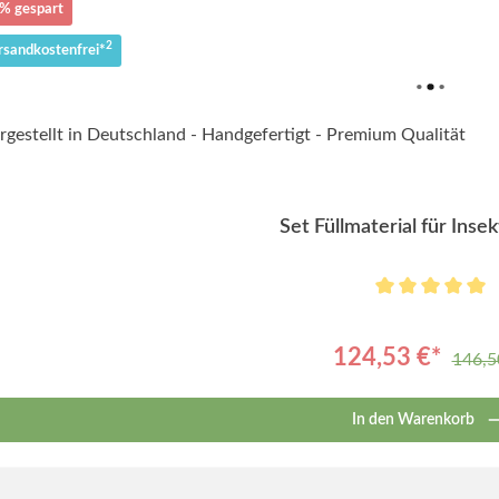
% gespart
2
rsandkostenfrei*
Set Füllmaterial für Inse
124,53 €*
146,5
In den Warenkorb