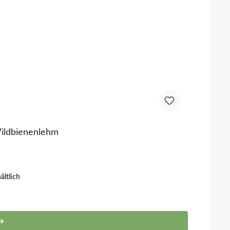
Wildbienenlehm
ltlich