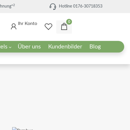
2
chnung*
Hotline 0176-30718353
0
Ihr Konto
els
Über uns
Kundenbilder
Blog
els
Set-Angebote
Die passende Umgebung
.