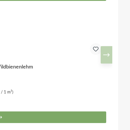
Wildbienenlehm
 / 1 m²)