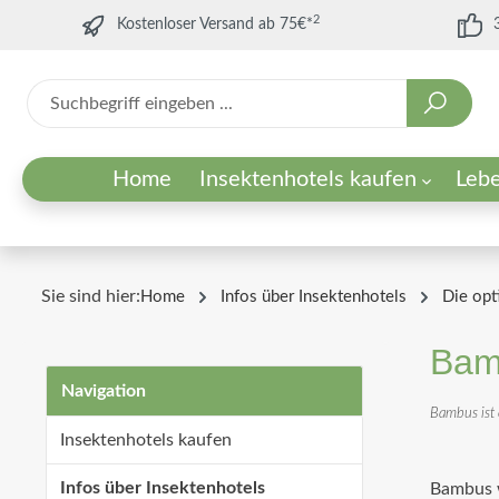
2
Kostenloser Versand ab 75€*
Home
Insektenhotels kaufen
Leb
Unsere Insektenhotels
Sandarien
Wozu ein Insektenhotel?
Zubehör f
Wildblum
Was ist e
Für Kindergärten/Schulen
Für Unternehmen
Sie sind hier:
Home
Infos über Insektenhotels
Die opt
Für Städte/Gemeinden
Für Vereine/Umweltorganisationen
Bam
Navigation
Bambus ist 
Insektenhotels kaufen
Infos über Insektenhotels
Bambus w