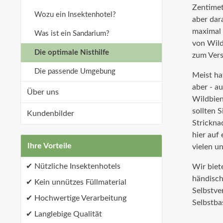
Zentimet
Wozu ein Insektenhotel?
aber dara
maximal 
Was ist ein Sandarium?
von Wild
Die optimale Nisthilfe
zum Vers
Die passende Umgebung
Meist ha
aber - a
Über uns
Wildbien
sollten 
Kundenbilder
Strickna
hier auf
Ihre Vorteile
vielen u
Nützliche Insektenhotels
Wir biet
händisch
Kein unnützes Füllmaterial
Selbstve
Hochwertige Verarbeitung
Selbstba
Langlebige Qualität