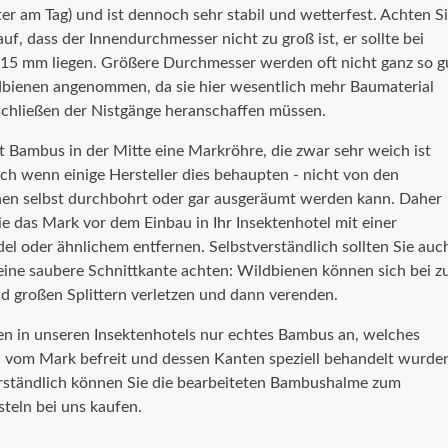
er am Tag) und ist dennoch sehr stabil und wetterfest. Achten S
uf, dass der Innendurchmesser nicht zu groß ist, er sollte bei
15 mm liegen. Größere Durchmesser werden oft nicht ganz so g
bienen angenommen, da sie hier wesentlich mehr Baumaterial
chließen der Nistgänge heranschaffen müssen.
t Bambus in der Mitte eine Markröhre, die zwar sehr weich ist
uch wenn einige Hersteller dies behaupten - nicht von den
en selbst durchbohrt oder gar ausgeräumt werden kann. Daher
Sie das Mark vor dem Einbau in Ihr Insektenhotel mit einer
del oder ähnlichem entfernen. Selbstverständlich sollten Sie auc
 eine saubere Schnittkante achten: Wildbienen können sich bei z
nd großen Splittern verletzen und dann verenden.
en in unseren Insektenhotels nur echtes Bambus an, welches
 vom Mark befreit und dessen Kanten speziell behandelt wurde
rständlich können Sie die bearbeiteten Bambushalme zum
steln bei uns kaufen.