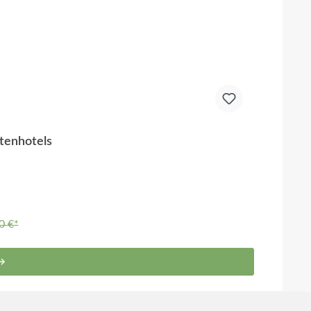
ktenhotels
0 €*