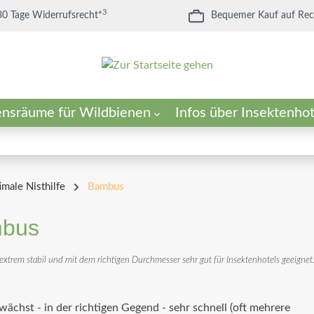
3
30 Tage Widerrufsrecht*
Bequemer Kauf auf Re
ensräume für Wildbienen
Infos über Insektenhot
ür Insektenhotels
enwiese
in Sandarium?
Füllmaterial für Insektenhot
Die optimale Nisthilfe
imale Nisthilfe
Bambus
bus
extrem stabil und mit dem richtigen Durchmesser sehr gut für Insektenhotels geeignet
ächst - in der richtigen Gegend - sehr schnell (oft mehrere