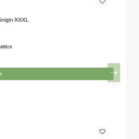
önigin XXXL
ltlich