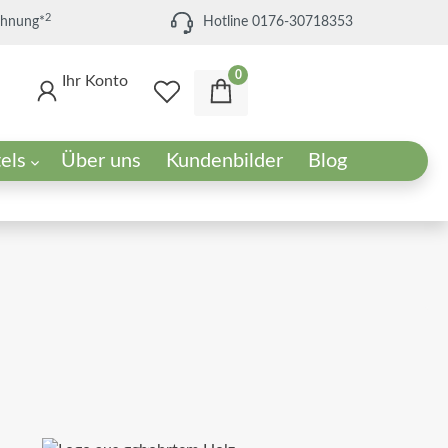
2
chnung*
Hotline 0176-30718353
0
Ihr Konto
els
Über uns
Kundenbilder
Blog
els
Set-Angebote
Die passende Umgebung