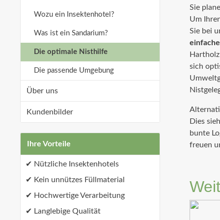
Sie plane
Wozu ein Insektenhotel?
Um Ihren
Sie bei u
Was ist ein Sandarium?
einfache
Die optimale Nisthilfe
Hartholz
sich opt
Die passende Umgebung
Umweltge
Nistgele
Über uns
Alternat
Kundenbilder
Dies sie
bunte Lo
Ihre Vorteile
freuen u
Nützliche Insektenhotels
Kein unnützes Füllmaterial
Weit
Hochwertige Verarbeitung
Langlebige Qualität