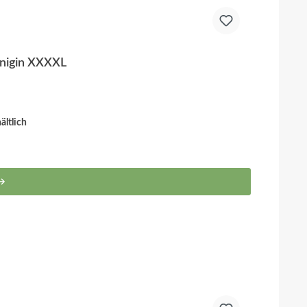
önigin XXXXL
ltlich