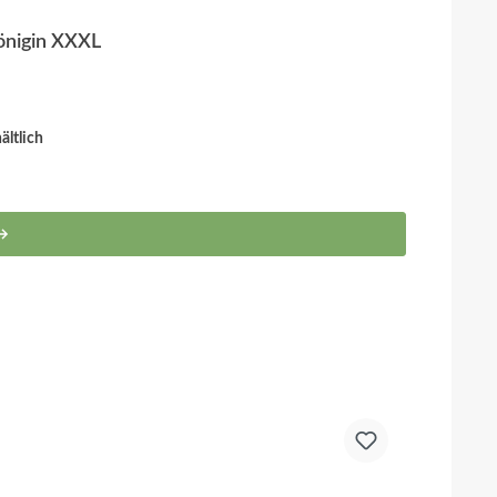
önigin XXXL
ltlich