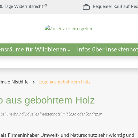
3
30 Tage Widerrufsrecht*
Bequemer Kauf auf Re
ensräume für Wildbienen
Infos über Insektenhot
ür Insektenhotels
enwiese
in Sandarium?
Füllmaterial für Insektenhot
Die optimale Nisthilfe
imale Nisthilfe
Logo aus gebohrtem Holz
o aus gebohrtem Holz
 bei uns Ihr individuelles Insektenhotel mit Logo oder Schriftzug.
t als Firmeninhaber Umwelt- und Naturschutz sehr wichtig und