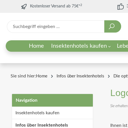
2
Kostenloser Versand ab 75€*
Home
Insektenhotels kaufen
Leb
Unsere Insektenhotels
Sandarien
Wozu ein Insektenhotel?
Zubehör f
Wildblum
Was ist e
Für Kindergärten/Schulen
Für Unternehmen
Sie sind hier:
Home
Infos über Insektenhotels
Die opt
Für Städte/Gemeinden
Für Vereine/Umweltorganisationen
Log
Navigation
Sie erhalten
Insektenhotels kaufen
Infos über Insektenhotels
Ihnen is