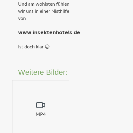
Und am wohlsten fühlen
wir uns in einer Nisthilfe
von⁣
𝘄𝘄𝘄.𝗶𝗻𝘀𝗲𝗸𝘁𝗲𝗻𝗵𝗼𝘁𝗲𝗹𝘀.𝗱𝗲⁣
Ist doch klar 😉
Weitere Bilder:
MP4